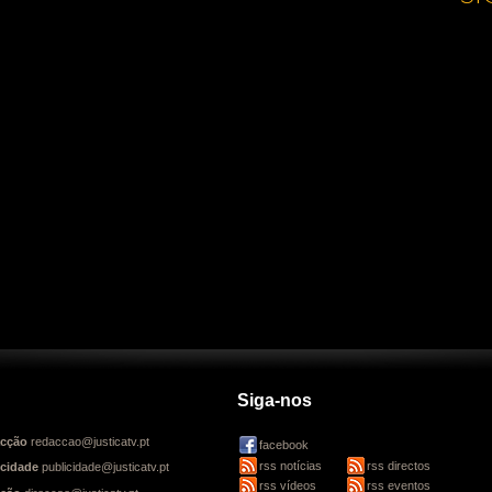
Siga-nos
cção
redaccao@justicatv.pt
facebook
rss notícias
rss directos
icidade
publicidade@justicatv.pt
rss vídeos
rss eventos