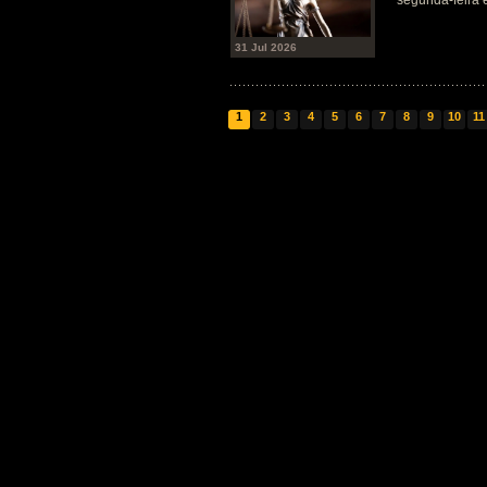
segunda-feira 
31 Jul 2026
1
2
3
4
5
6
7
8
9
10
11