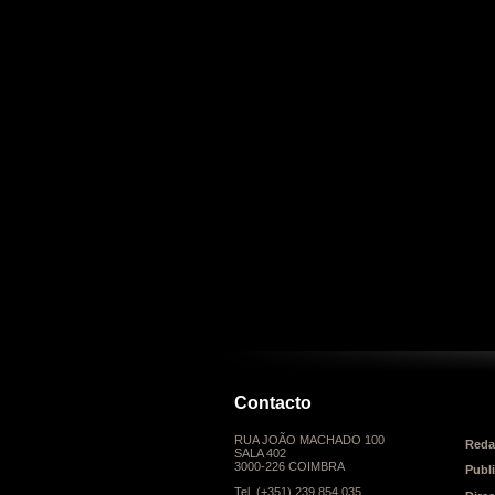
Contacto
RUA JOÃO MACHADO 100
Reda
SALA 402
3000-226 COIMBRA
Publ
Tel. (+351) 239 854 035