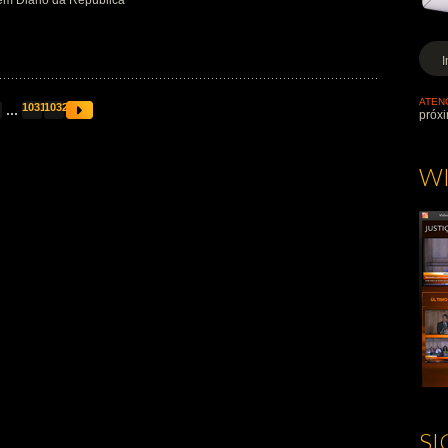
em Diário da República
ATEN
...
1031
1032
próxi
W
S