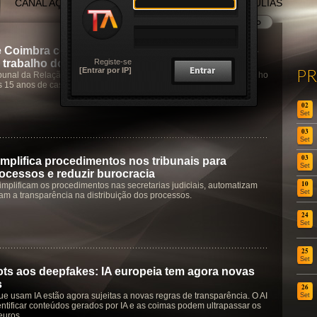
CANAL AÇORES
CANAL MADEIRA
TERTÚLIAS
e Coimbra condena homem a pagar 45 mil € à ex-
Registe-se
 trabalho doméstico
P
[Entrar por IP]
bunal da Relação de Coimbra reconhece valor económico do trabalho
 15 anos de casamento e cuidados à filha
02
Set
03
Set
03
mplifica procedimentos nos tribunais para
Set
rocessos e reduzir burocracia
10
implificam os procedimentos nas secretarias judiciais, automatizam
Set
çam a transparência na distribuição dos processos.
24
Set
25
Set
ts aos deepfakes: IA europeia tem agora novas
s
26
e usam IA estão agora sujeitas a novas regras de transparência. O AI
Set
entificar conteúdos gerados por IA e as coimas podem ultrapassar os
euros.