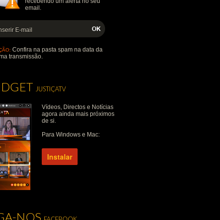
recebendo um alerta no seu
email.
Confira na pasta spam na data da
ÇÃO:
ma transmissão.
IDGET
JUSTIÇATV
Vídeos, Directos e Notícias
agora ainda mais próximos
de si.
Para Windows e Mac:
Instalar
IGA-NOS
FACEBOOK