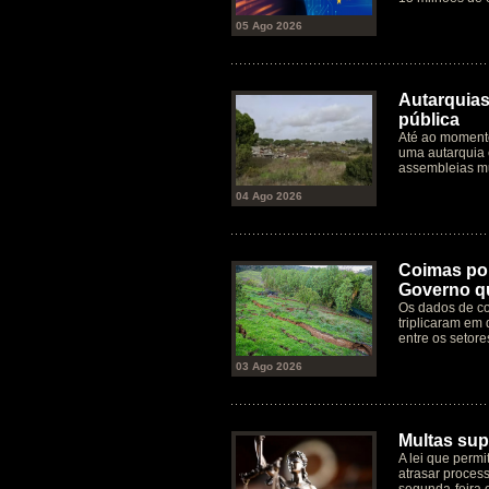
05 Ago 2026
Autarquias
pública
Até ao moment
uma autarquia 
assembleias mu
04 Ago 2026
Coimas por
Governo qu
Os dados de co
triplicaram em 
entre os setore
03 Ago 2026
Multas supe
A lei que permi
atrasar process