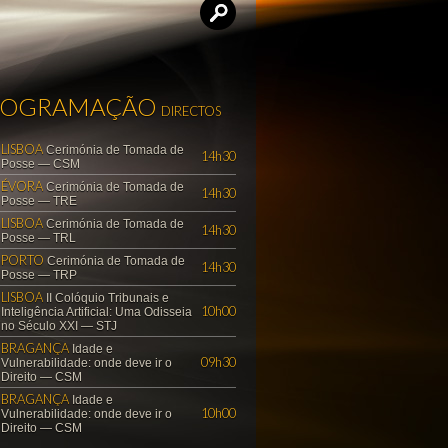
ROGRAMAÇÃO
DIRECTOS
LISBOA
Cerimónia de Tomada de
14h30
Posse — CSM
ÉVORA
Cerimónia de Tomada de
14h30
Posse — TRE
LISBOA
Cerimónia de Tomada de
14h30
Posse — TRL
PORTO
Cerimónia de Tomada de
14h30
Posse — TRP
LISBOA
II Colóquio Tribunais e
10h00
Inteligência Artificial: Uma Odisseia
no Século XXI — STJ
BRAGANÇA
Idade e
09h30
Vulnerabilidade: onde deve ir o
Direito — CSM
BRAGANÇA
Idade e
10h00
Vulnerabilidade: onde deve ir o
Direito — CSM