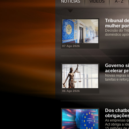
NOTÍCIAS
VÍDEOS
A - Z
Tribunal d
mulher por
Decisão do Tri
doméstico após
07 Ago 2026
Governo si
acelerar p
Novas regras s
tarefas e refor
06 Ago 2026
Dos chatbo
obrigaçõe
As empresas qu
Act obriga a id
15 milhões de 