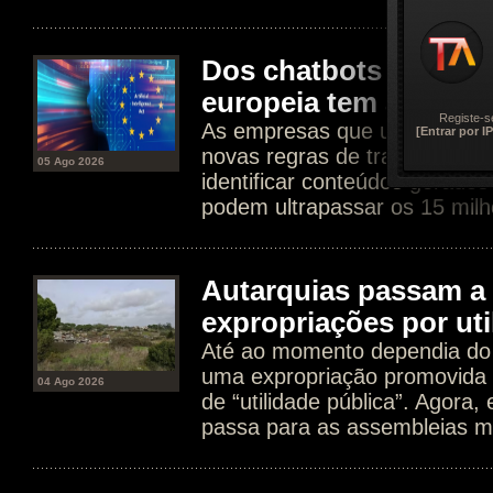
Dos chatbots aos dee
europeia tem agora n
Registe-s
As empresas que usam IA est
[Entrar por IP
novas regras de transparência
05 Ago 2026
identificar conteúdos gerados
podem ultrapassar os 15 milh
Autarquias passam a 
expropriações por uti
Até ao momento dependia do 
uma expropriação promovida 
04 Ago 2026
de “utilidade pública”. Agora
passa para as assembleias mu