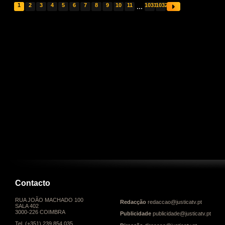
1
2
3
4
5
6
7
8
9
10
11
...
1031
1032
Contacto
RUA JOÃO MACHADO 100
Redacção
redaccao@justicatv.pt
SALA 402
3000-226 COIMBRA
Publicidade
publicidade@justicatv.pt
Tel. (+351) 239 854 035