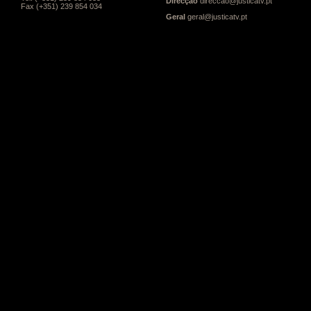
Direcção
direccao@justicatv.pt
Fax (+351) 239 854 034
Geral
geral@justicatv.pt