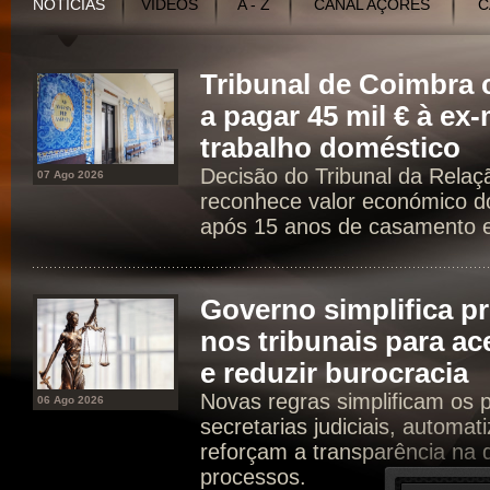
NOTÍCIAS
VÍDEOS
A - Z
CANAL AÇORES
C
Tribunal de Coimbr
a pagar 45 mil € à ex
trabalho doméstico
Decisão do Tribunal da Rela
07 Ago 2026
reconhece valor económico d
após 15 anos de casamento e 
Governo simplifica p
nos tribunais para ac
e reduzir burocracia
Novas regras simplificam os 
06 Ago 2026
secretarias judiciais, automat
reforçam a transparência na d
processos.