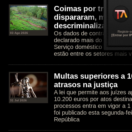
Coimas por trabalho 
dispararam, mas Gov
descriminalizar
Registe-s
Os dados de contratos dissim
03 Ago 2026
[Entrar por IP
declarado mais do que tripli
Serviço doméstico e agricultur
estão entre os setores mais v
Multas superiores a 1
atrasos na justiça
A lei que permite aos juízes a
10.200 euros por atos destin
31 Jul 2026
processos entra em vigor a 1
foi publicado esta segunda-fe
República