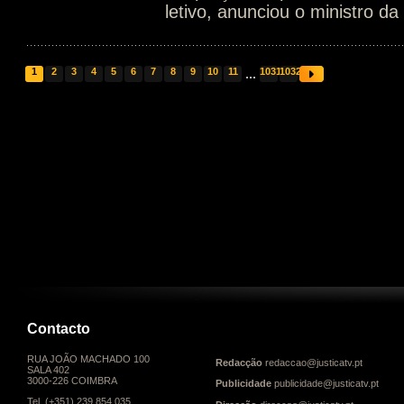
letivo, anunciou o ministro d
1
2
3
4
5
6
7
8
9
10
11
...
1031
1032
Contacto
RUA JOÃO MACHADO 100
Redacção
redaccao@justicatv.pt
SALA 402
3000-226 COIMBRA
Publicidade
publicidade@justicatv.pt
Tel. (+351) 239 854 035