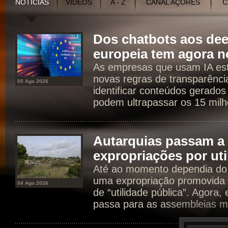
NOTÍCIAS
VÍDEOS
A - Z
CANAL AÇORES
C
Dos chatbots aos dee
europeia tem agora n
As empresas que usam IA est
novas regras de transparência
05 Ago 2026
identificar conteúdos gerados
podem ultrapassar os 15 milh
Autarquias passam a 
expropriações por uti
Até ao momento dependia do 
uma expropriação promovida 
04 Ago 2026
de “utilidade pública”. Agora
passa para as assembleias mu