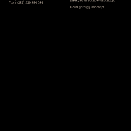
Direcção
direccao@justicatv.pt
Fax (+351) 239 854 034
Geral
geral@justicatv.pt